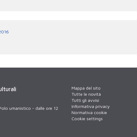
2016
Mappa del sito
lturali
Tutte le novità
Tutti gli avvisi
Informativa privacy
Polo umanistico - dalle ore 12
Normativa cookie
Cookie settings