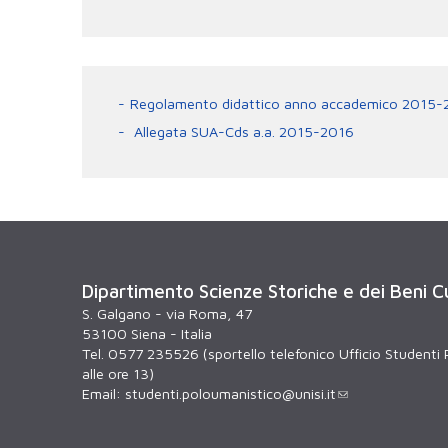
Regolamento didattico anno accademico 2015-
Allegata SUA-Cds a.a. 2015-2016
Dipartimento Scienze Storiche e dei Beni Cu
S. Galgano - via Roma, 47
53100 Siena - Italia
Tel. 0577 235526 (sportello telefonico Ufficio Studenti 
alle ore 13)
Email:
studenti.poloumanistico@unisi.it