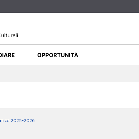
Salta al
contenuto
principale
ulturali
DIARE
OPPORTUNITÀ
demico 2025-2026